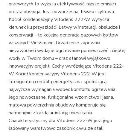
grzewczych to wyższa efektywność, niższe emisje i
prosta obsługa. Jest nowoczesna, trwała i cyfrowa.
Kocioł kondensacyjny Vitodens 222-W wytycza
kierunek ku przyszłości. Łatwy w instalacji, obsłudze i
konserwacji – to kolejna generacja gazowych kotłow
wiszących Viessmann. Urządzenie zapewnia
niezawodne i wydajne ogrzewanie pomieszczeń i ciepłej
wody w Twoim domu – oraz stanowi wyjątkowo
innowacyjny projekt. Cechy wyróżniające Vitodens 222-
W Kocioł kondensacyjny Vitodens 222-W jest
inteligentną centralą energetyczną, spełniającą
najwyższe wymagania wobec komfortu ogrzewania.
Jego nowoczesne, funkcjonalne wzornictwo i jasna,
matowa powierzchnia obudowy komponuje się
harmonijnie z każdą aranżacją mieszkania.
Charakterystyczny dla Vitodens 222-W jest jego
ładowany warstwowo zasobnik c.w.u. ze stali