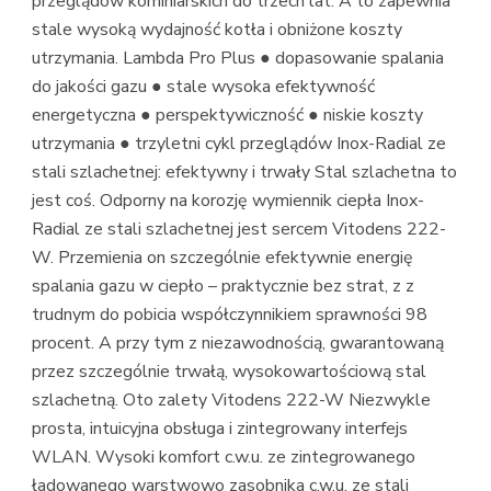
przeglądów kominiarskich do trzech lat. A to zapewnia
stale wysoką wydajność kotła i obniżone koszty
utrzymania. Lambda Pro Plus ● dopasowanie spalania
do jakości gazu ● stale wysoka efektywność
energetyczna ● perspektywiczność ● niskie koszty
utrzymania ● trzyletni cykl przeglądów Inox-Radial ze
stali szlachetnej: efektywny i trwały Stal szlachetna to
jest coś. Odporny na korozję wymiennik ciepła Inox-
Radial ze stali szlachetnej jest sercem Vitodens 222-
W. Przemienia on szczególnie efektywnie energię
spalania gazu w ciepło – praktycznie bez strat, z z
trudnym do pobicia współczynnikiem sprawności 98
procent. A przy tym z niezawodnością, gwarantowaną
przez szczególnie trwałą, wysokowartościową stal
szlachetną. Oto zalety Vitodens 222-W Niezwykle
prosta, intuicyjna obsługa i zintegrowany interfejs
WLAN. Wysoki komfort c.w.u. ze zintegrowanego
ładowanego warstwowo zasobnika c.w.u. ze stali