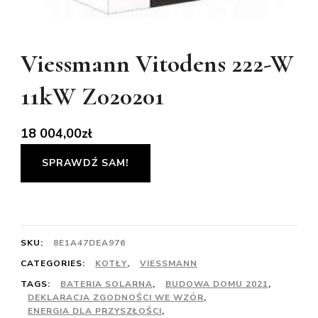
Viessmann Vitodens 222-W
11kW Z020201
18 004,00
zł
SPRAWDŹ SAM!
SKU:
8E1A47DEA976
CATEGORIES:
KOTŁY
,
VIESSMANN
TAGS:
BATERIA SOLARNA
,
BUDOWA DOMU 2021
,
DEKLARACJA ZGODNOŚCI WE WZÓR
,
ENERGIA DLA PRZYSZŁOŚCI
,