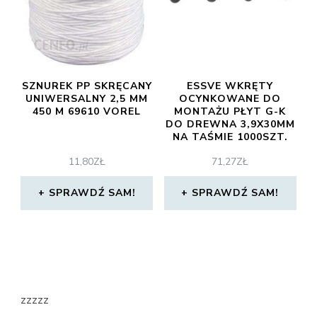
SZNUREK PP SKRĘCANY
ESSVE WKRĘTY
UNIWERSALNY 2,5 MM
OCYNKOWANE DO
450 M 69610 VOREL
MONTAŻU PŁYT G-K
DO DREWNA 3,9X30MM
NA TAŚMIE 1000SZT.
(532330)
11,80
ZŁ
71,27
ZŁ
SPRAWDŹ SAM!
SPRAWDŹ SAM!
zzzzz