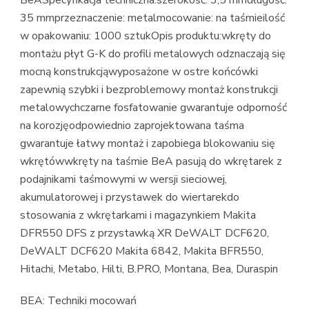
35 mmprzeznaczenie: metalmocowanie: na taśmieilość
w opakowaniu: 1000 sztukOpis produktu:wkręty do
montażu płyt G-K do profili metalowych odznaczają się
mocną konstrukcjąwyposażone w ostre końcówki
zapewnią szybki i bezproblemowy montaż konstrukcji
metalowychczarne fosfatowanie gwarantuje odporność
na korozjęodpowiednio zaprojektowana taśma
gwarantuje łatwy montaż i zapobiega blokowaniu się
wkrętówwkręty na taśmie BeA pasują do wkrętarek z
podajnikami taśmowymi w wersji sieciowej,
akumulatorowej i przystawek do wiertarekdo
stosowania z wkrętarkami i magazynkiem Makita
DFR550 DFS z przystawką XR DeWALT DCF620,
DeWALT DCF620 Makita 6842, Makita BFR550,
Hitachi, Metabo, Hilti, B.PRO, Montana, Bea, Duraspin
BEA: Techniki mocowań