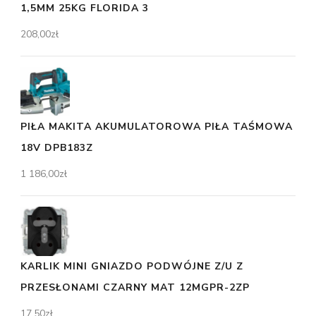
1,5MM 25KG FLORIDA 3
208,00
zł
PIŁA MAKITA AKUMULATOROWA PIŁA TAŚMOWA
18V DPB183Z
1 186,00
zł
KARLIK MINI GNIAZDO PODWÓJNE Z/U Z
PRZESŁONAMI CZARNY MAT 12MGPR-2ZP
17,50
zł