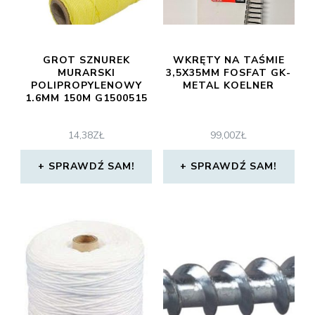
GROT SZNUREK
WKRĘTY NA TAŚMIE
MURARSKI
3,5X35MM FOSFAT GK-
POLIPROPYLENOWY
METAL KOELNER
1.6MM 150M G1500515
14,38
ZŁ
99,00
ZŁ
SPRAWDŹ SAM!
SPRAWDŹ SAM!