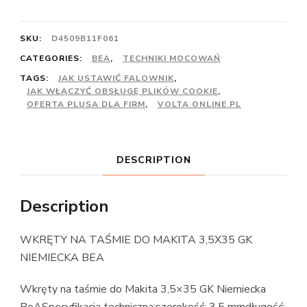
SKU:
D4509B11F061
CATEGORIES:
BEA
,
TECHNIKI MOCOWAŃ
TAGS:
JAK USTAWIĆ FALOWNIK
,
JAK WŁĄCZYĆ OBSŁUGĘ PLIKÓW COOKIE
,
OFERTA PLUSA DLA FIRM
,
VOLTA ONLINE PL
DESCRIPTION
Description
WKRĘTY NA TAŚMIE DO MAKITA 3,5X35 GK
NIEMIECKA BEA
Wkręty na taśmie do Makita 3,5×35 GK Niemiecka
BeASpecyfikacja techniczna:szerokość: 3,5 mmdługość: