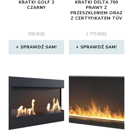
KRATKI GOLF 2
KRATKI DELTA 700
CZARNY
PRAWY Z
PRZESZKLENIEM ORAZ
Z CERTYFIKATEM TÜV
258,30
ZŁ
1 773,00
ZŁ
SPRAWDŹ SAM!
SPRAWDŹ SAM!