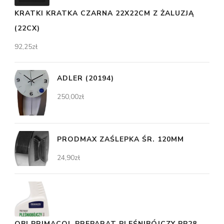
KRATKI KRATKA CZARNA 22X22CM Z ŻALUZJĄ
(22CX)
92,25
zł
ADLER (20194)
250,00
zł
PRODMAX ZAŚLEPKA ŚR. 120MM
24,90
zł
OBI PRIMACOL PREPARAT PLEŚNIBÓJCZY PP28