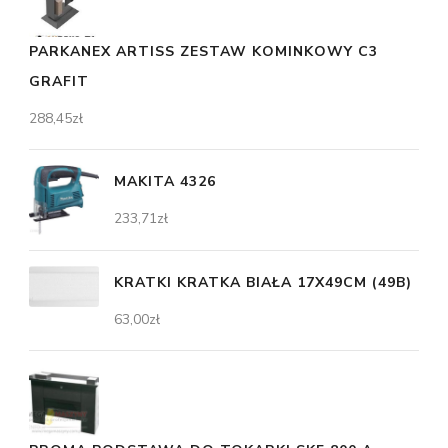
PARKANEX ARTISS ZESTAW KOMINKOWY C3
GRAFIT
288,45
zł
MAKITA 4326
233,71
zł
KRATKI KRATKA BIAŁA 17X49CM (49B)
63,00
zł