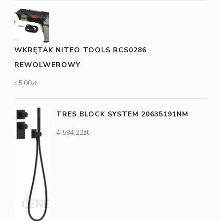
WKRĘTAK NITEO TOOLS RCS0286
REWOLWEROWY
45,00
zł
TRES BLOCK SYSTEM 20635191NM
4 594,22
zł