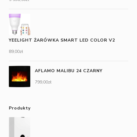
YEELIGHT ŻARÓWKA SMART LED COLOR V2
89,00
zł
AFLAMO MALIBU 24 CZARNY
799,00
zł
Produkty