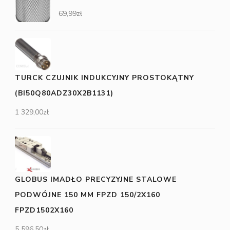
69,99
zł
TURCK CZUJNIK INDUKCYJNY PROSTOKĄTNY
(BI50Q80ADZ30X2B1131)
1 329,00
zł
GLOBUS IMADŁO PRECYZYJNE STALOWE
PODWÓJNE 150 MM FPZD 150/2X160
FPZD1502X160
5 596,50
zł