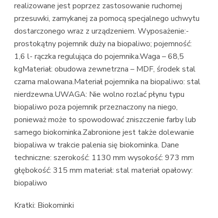
realizowane jest poprzez zastosowanie ruchomej
przesuwki, zamykanej za pomocą specjalnego uchwytu
dostarczonego wraz z urządzeniem. Wyposażenie:-
prostokątny pojemnik duży na biopaliwo; pojemność:
1,6 l- rączka regulująca do pojemnika.Waga – 68,5
kgMateriał: obudowa zewnetrzna – MDF, środek stal
czarna malowana.Materiał pojemnika na biopaliwo: stal
nierdzewna.UWAGA: Nie wolno rozlać płynu typu
biopaliwo poza pojemnik przeznaczony na niego,
ponieważ może to spowodować zniszczenie farby lub
samego biokominka.Zabronione jest także dolewanie
biopaliwa w trakcie palenia się biokominka. Dane
techniczne: szerokość: 1130 mm wysokość: 973 mm
głębokość: 315 mm materiał: stal materiał opałowy:
biopaliwo
Kratki: Biokominki