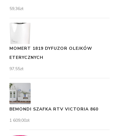
59,36
zł
MOMERT 1819 DYFUZOR OLEJKÓW
ETERYCZNYCH
97,55
zł
BEMONDI SZAFKA RTV VICTORIA 860
1 609,00
zł