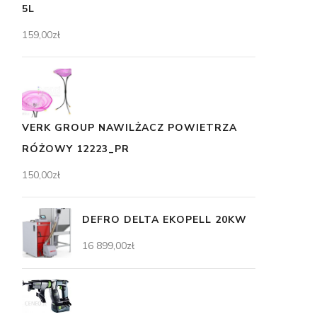
5L
159,00
zł
VERK GROUP NAWILŻACZ POWIETRZA
RÓŻOWY 12223_PR
150,00
zł
DEFRO DELTA EKOPELL 20KW
16 899,00
zł