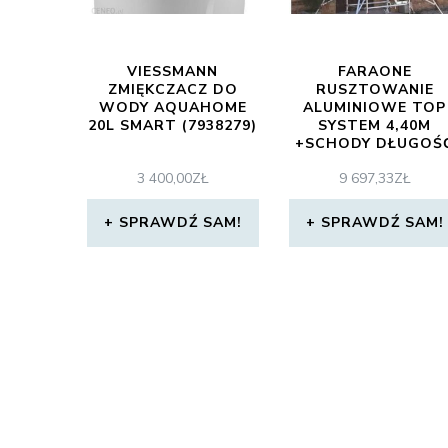
VIESSMANN
FARAONE
ZMIĘKCZACZ DO
RUSZTOWANIE
WODY AQUAHOME
ALUMINIOWE TOP
20L SMART (7938279)
SYSTEM 4,40M
+SCHODY DŁUGOŚ
PODESTU 1,8M
3 400,00
ZŁ
9 697,33
ZŁ
(FARAONEG134)
SPRAWDŹ SAM!
SPRAWDŹ SAM!