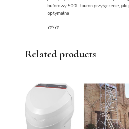
buforowy 500l, tauron przyłączenie, ja
optymalna
yyyyy
Related products