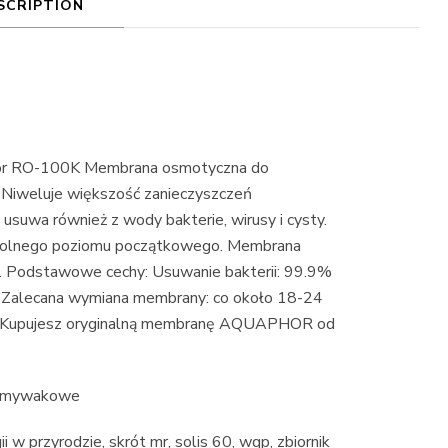
SCRIPTION
or RO-100K Membrana osmotyczna do
Niweluje większość zanieczyszczeń
suwa również z wody bakterie, wirusy i cysty.
wolnego poziomu początkowego. Membrana
Podstawowe cechy: Usuwanie bakterii: 99.9%
 Zalecana wymiana membrany: co około 18-24
dy) Kupujesz oryginalną membranę AQUAPHOR od
wozmywakowe
i w przyrodzie, skrót mr, solis 60, wqp, zbiornik