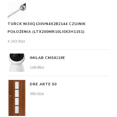
TURCK NI30Q130VN4X2B2144 CZUJNIK
POŁOŻENIA (LTX200MR10LI0X3H1151)
4 243,00
zł
IMILAB CMSXJ19E
148,98
zł
DRE ARTE 50
380,00
zł