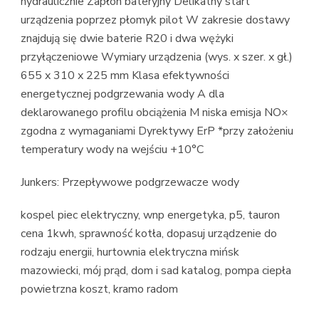
hydraulicznie Zapłon bateryjny Delikatny start
urządzenia poprzez płomyk pilot W zakresie dostawy
znajdują się dwie baterie R20 i dwa wężyki
przyłączeniowe Wymiary urządzenia (wys. x szer. x gł.)
655 x 310 x 225 mm Klasa efektywności
energetycznej podgrzewania wody A dla
deklarowanego profilu obciążenia M niska emisja NO×
zgodna z wymaganiami Dyrektywy ErP *przy założeniu
temperatury wody na wejściu +10°C
Junkers: Przepływowe podgrzewacze wody
kospel piec elektryczny, wnp energetyka, p5, tauron
cena 1kwh, sprawność kotła, dopasuj urządzenie do
rodzaju energii, hurtownia elektryczna mińsk
mazowiecki, mój prąd, dom i sad katalog, pompa ciepła
powietrzna koszt, kramo radom