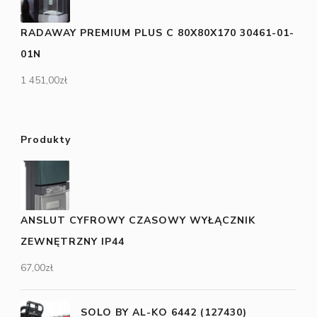
RADAWAY PREMIUM PLUS C 80X80X170 30461-01-
01N
1 451,00
zł
Produkty
ANSLUT CYFROWY CZASOWY WYŁĄCZNIK
ZEWNĘTRZNY IP44
67,00
zł
SOLO BY AL-KO 6442 (127430)