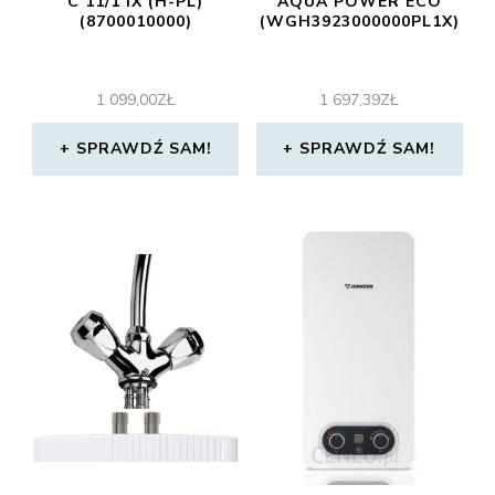
C 11/1 IX (H-PL)
AQUA POWER ECO
(8700010000)
(WGH3923000000PL1X)
1 099,00
ZŁ
1 697,39
ZŁ
SPRAWDŹ SAM!
SPRAWDŹ SAM!