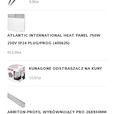
9,90
zł
ATLANTIC INTERNATIONAL HEAT PANEL 750W
230V IP24 PLUG/PROG (400625)
815,99
zł
KUNAGONE ODSTRASZACZ NA KUNY
10,97
zł
ARBITON PROFIL WYRÓWNUJĄCY PRO 26X930MM