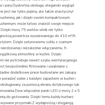
 i pary.Dyskretna obsługa, elegancki wygląd:
 jest nie tylko piękny, ale także elastyczny!
kuchenną, jak i dzięki swoim kompaktowym
uchennym, może łatwo znaleźć swoje miejsce
 Dzięki mocy 75 watów silnik nie tylko
dajnością powietrza wywiewanego do 410 m³/h
 stylem. Dzięki satynowemu szkłu z czarnym
 nierdzewnej i niezależnie włączanemu, 9-
wyjątkową atmosferę w kuchni. Dzięki
m nie potrzebuje nawet szybu wentylacyjnego.
st bezpośrednio filtrowane i uwalniane z
żadne dodatkowe prace budowlane ani zakupy.
 poradzić sobie z każdym zapachem w kuchni i
 obsługiwany za pomocą ekranu dotykowego lub
erowania.Dwa włączalne paski LED o mocy 2 x 5
nią do gotowania. Dzięki temu każdy kucharz
owywane przysmaki.Z wydajnością i elegancją