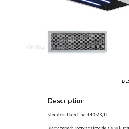
DE
Description
Klarstein High Line 440M3/H
Kiedy zapach rozprzestrzenia się w kuchn