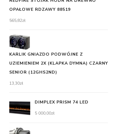
REDFIRE STOJAK HODR NA DREWNO
OPAŁOWE RDZAWY 88519
565,82
zł
KARLIK GNIAZDO PODWÓJNE Z
UZIEMIENIEM 2X (KLAPKA DYMNA) CZARNY
SENIOR (12GHS2ND)
13,30
zł
DIMPLEX PRISM 74 LED
5 000,00
zł