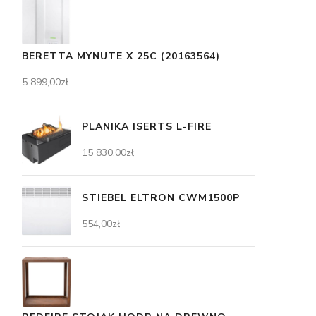
BERETTA MYNUTE X 25C (20163564)
5 899,00
zł
PLANIKA ISERTS L-FIRE
15 830,00
zł
STIEBEL ELTRON CWM1500P
554,00
zł