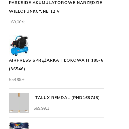
PARKSIDE AKUMULATOROWE NARZĘDZIE
WIELOFUNKCYJNE 12 V
169,00
zł
AIRPRESS SPRĘŻARKA TŁOKOWA H 185-6
(36546)
559,99
zł
ITALUX REMDAL (PND163745)
569,99
zł