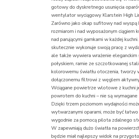
gotowy do dyskretnego usunięcia oparów
wentylator wyciągowy Klarstein High Line
Zarówno jako okap sufitowy nad wyspą 
rozmiarom i nad wyposażonym ciągiem k
nad parującymi garnkami w każdej kuchni.
skutecznie wykonuje swoją pracę z wy
ale także wywiera wrażenie eleganckim
połyskiem, ramie ze szczotkowanej stali
kolorowemu światłu otoczenia, tworzy 
dołączonemu filtrowi z węglem aktywny
Wciągane powietrze wlotowe z kuchni je
powrotem do kuchni – nie są wymagane 
Dzięki trzem poziomom wydajności może
wytwarzanymi oparami, może być łatwo
wygodnie za pomocą pilota zdalnego st
W zapewniają dużo światła na powierzch
będzie miał najlepszy widok na przygot