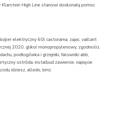
y Klarstein High Line stanowi doskonałą pomoc
ojler elektryczny 60l castorama, zajac, vaillant
trycznej 2020, glikol monopropylenowy, zgodności,
dachu, podłogówka i grzejniki, falowniki abb,
tyczny ostróda, instalbud zawiercie, napięcie
zodu idziesz, alledo, bmz