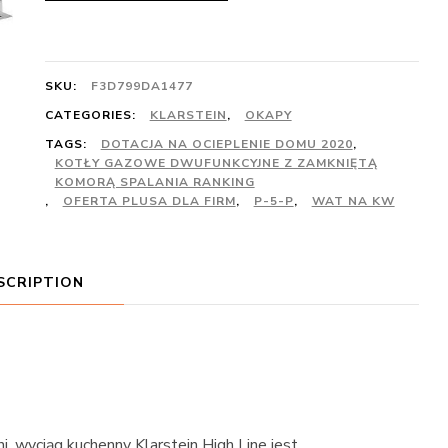
SKU:
F3D799DA1477
CATEGORIES:
KLARSTEIN
,
OKAPY
TAGS:
DOTACJA NA OCIEPLENIE DOMU 2020
,
KOTŁY GAZOWE DWUFUNKCYJNE Z ZAMKNIĘTĄ
KOMORĄ SPALANIA RANKING
,
OFERTA PLUSA DLA FIRM
,
P-5-P
,
WAT NA KW
SCRIPTION
i, wyciąg kuchenny Klarstein High Line jest