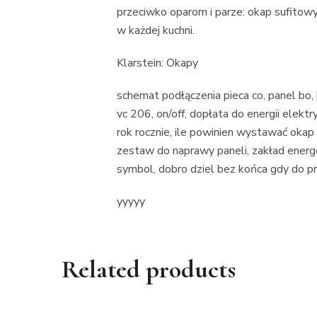
przeciwko oparom i parze: okap sufitow
w każdej kuchni.
Klarstein: Okapy
schemat podłączenia pieca co, panel bo, b
vc 206, on/off, dopłata do energii elek
rok rocznie, ile powinien wystawać okap 
zestaw do naprawy paneli, zakład energe
symbol, dobro dziel bez końca gdy do pr
yyyyy
Related products