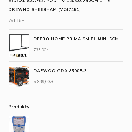
VIDAXL SZAFKA POD TV 120X30X40CM LITE
DREWNO SHEESHAM (V247451)
791,16
zł
DEFRO HOME PRIMA SM BL MINI 5CM
733,00
zł
DAEWOO GDA 8500E-3
5 899,00
zł
Produkty