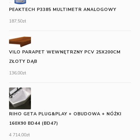
PEAKTECH P3385 MULTIMETR ANALOGOWY
187,50
zł
VILO PARAPET WEWNĘTRZNY PCV 25X200CM
ZŁOTY DĄB
136,00
zł
RIHO GETA PLUG&PLAY + OBUDOWA + NÓŻKI
160X90 BD44 (BD47)
4 714,00
zł