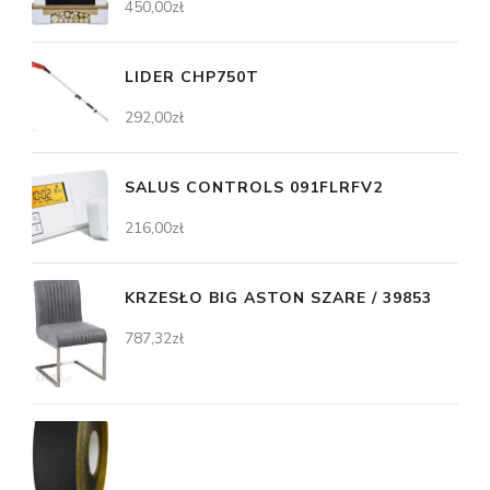
450,00
zł
LIDER CHP750T
292,00
zł
SALUS CONTROLS 091FLRFV2
216,00
zł
KRZESŁO BIG ASTON SZARE / 39853
787,32
zł