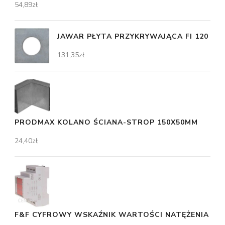
54,89
zł
JAWAR PŁYTA PRZYKRYWAJĄCA FI 120
131,35
zł
PRODMAX KOLANO ŚCIANA-STROP 150X50MM
24,40
zł
F&F CYFROWY WSKAŹNIK WARTOŚCI NATĘŻENIA