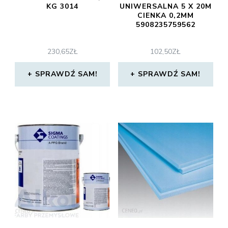
KG 3014
UNIWERSALNA 5 X 20M
CIENKA 0,2MM
5908235759562
230,65
ZŁ
102,50
ZŁ
SPRAWDŹ SAM!
SPRAWDŹ SAM!