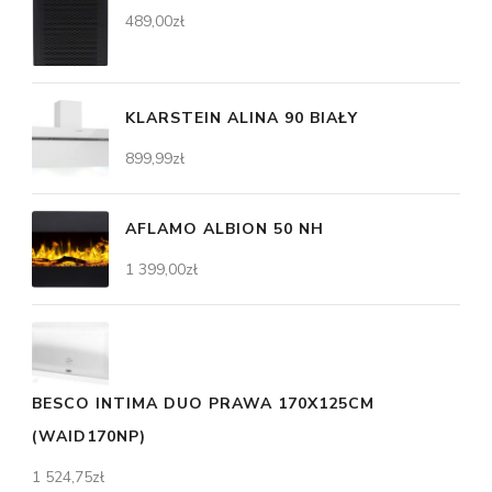
489,00
zł
KLARSTEIN ALINA 90 BIAŁY
899,99
zł
AFLAMO ALBION 50 NH
1 399,00
zł
BESCO INTIMA DUO PRAWA 170X125CM
(WAID170NP)
1 524,75
zł