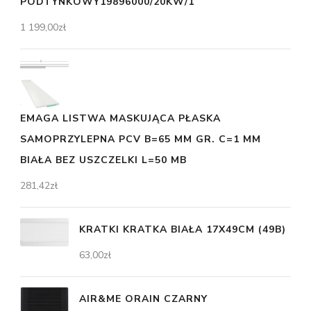
PODTYNKOWY19896000/20KW/1
1 199,00
zł
EMAGA LISTWA MASKUJĄCA PŁASKA
SAMOPRZYLEPNA PCV B=65 MM GR. C=1 MM
BIAŁA BEZ USZCZELKI L=50 MB
281,42
zł
KRATKI KRATKA BIAŁA 17X49CM (49B)
63,00
zł
AIR&ME ORAIN CZARNY