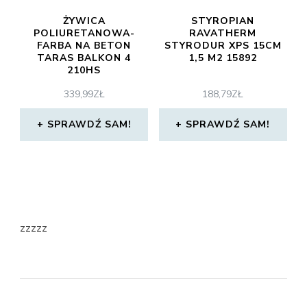
ŻYWICA
STYROPIAN
POLIURETANOWA-
RAVATHERM
FARBA NA BETON
STYRODUR XPS 15CM
TARAS BALKON 4
1,5 M2 15892
210HS
339,99
ZŁ
188,79
ZŁ
SPRAWDŹ SAM!
SPRAWDŹ SAM!
zzzzz