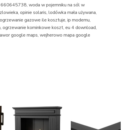
ur, 660645738, woda w pojemniku na sól w
zlowieka, opinie solaris, lodówka mała używana,
 ogrzewanie gazowe ile kosztuje, ip modemu,
h, ogrzewanie kominkowe koszt, eu 4 download,
a, jawor google maps, wejherowo mapa google