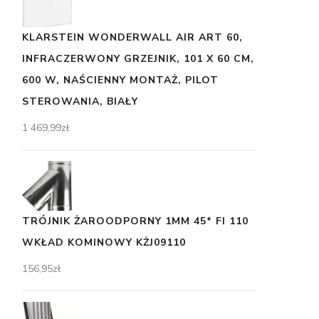
KLARSTEIN WONDERWALL AIR ART 60,
INFRACZERWONY GRZEJNIK, 101 X 60 CM,
600 W, NAŚCIENNY MONTAŻ, PILOT
STEROWANIA, BIAŁY
1 469,99
zł
TRÓJNIK ŻAROODPORNY 1MM 45* FI 110
WKŁAD KOMINOWY KŻJ09110
156,95
zł