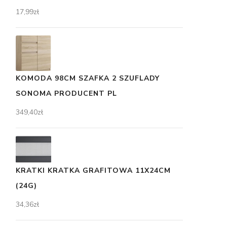
17,99
zł
KOMODA 98CM SZAFKA 2 SZUFLADY
SONOMA PRODUCENT PL
349,40
zł
KRATKI KRATKA GRAFITOWA 11X24CM
(24G)
34,36
zł