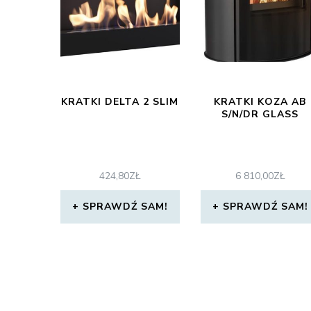
KRATKI DELTA 2 SLIM
KRATKI KOZA AB
S/N/DR GLASS
424,80
ZŁ
6 810,00
ZŁ
SPRAWDŹ SAM!
SPRAWDŹ SAM!