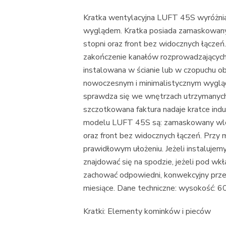
Kratka wentylacyjna LUFT 45S wyróżnia
wyglądem. Kratka posiada zamaskowan
stopni oraz front bez widocznych łącze
zakończenie kanałów rozprowadzających 
instalowana w ścianie lub w czopuchu o
nowoczesnym i minimalistycznym wygląde
sprawdza się we wnętrzach utrzymany
szczotkowana faktura nadaje kratce indu
modelu LUFT 45S są: zamaskowany wlo
oraz front bez widocznych łączeń. Przy m
prawidłowym ułożeniu. Jeżeli instalujem
znajdować się na spodzie, jeżeli pod wk
zachować odpowiedni, konwekcyjny prz
miesiące. Dane techniczne: wysokość: 
Kratki: Elementy kominków i pieców