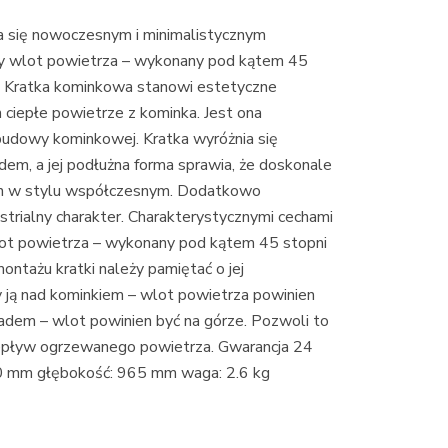
 się nowoczesnym i minimalistycznym
y wlot powietrza – wykonany pod kątem 45
ń. Kratka kominkowa stanowi estetyczne
ciepłe powietrze z kominka. Jest ona
budowy kominkowej. Kratka wyróżnia się
m, a jej podłużna forma sprawia, że doskonale
ch w stylu współczesnym. Dodatkowo
strialny charakter. Charakterystycznymi cechami
t powietrza – wykonany pod kątem 45 stopni
ontażu kratki należy pamiętać o jej
y ją nad kominkiem – wlot powietrza powinien
ładem – wlot powinien być na górze. Pozwoli to
epływ ogrzewanego powietrza. Gwarancja 24
60 mm głębokość: 965 mm waga: 2.6 kg