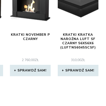
KRATKI NOVEMBER P
KRATKI KRATKA
CZARNY
NAROŻNA LUFT SF
CZARNY 56X56X6
(LUFTNS6045SCSF)
2 760,00
ZŁ
310,00
ZŁ
SPRAWDŹ SAM!
SPRAWDŹ SAM!