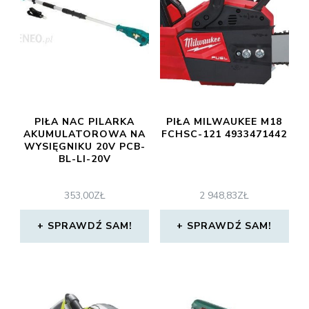
PIŁA NAC PILARKA
PIŁA MILWAUKEE M18
AKUMULATOROWA NA
FCHSC-121 4933471442
WYSIĘGNIKU 20V PCB-
BL-LI-20V
353,00
ZŁ
2 948,83
ZŁ
SPRAWDŹ SAM!
SPRAWDŹ SAM!