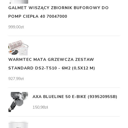
GALMET WISZĄCY ZBIORNIK BUFOROWY DO
POMP CIEPŁA 40 70047000
999,00
zł
WARMTEC MATA GRZEWCZA ZESTAW
STANDARD DS2-T510 - 6M2 (0,5X12 M)
927,99
zł
AXA BLUELINE 50 E-BIKE (93952095SB)
150,98
zł