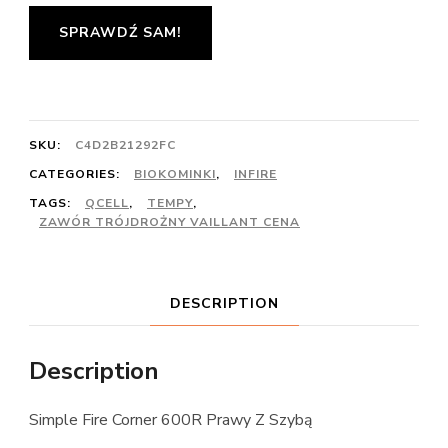
SPRAWDŹ SAM!
SKU:
C4D2B21292FC
CATEGORIES:
BIOKOMINKI
,
INFIRE
TAGS:
QCELL
,
TEMPY
,
ZAWÓR TRÓJDROŻNY VAILLANT CENA
DESCRIPTION
Description
Simple Fire Corner 600R Prawy Z Szybą