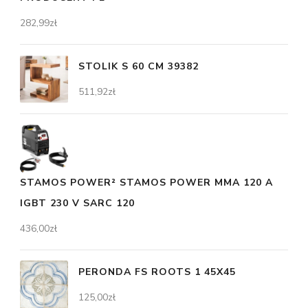
282,99
zł
STOLIK S 60 CM 39382
511,92
zł
STAMOS POWER² STAMOS POWER MMA 120 A
IGBT 230 V SARC 120
436,00
zł
PERONDA FS ROOTS 1 45X45
125,00
zł