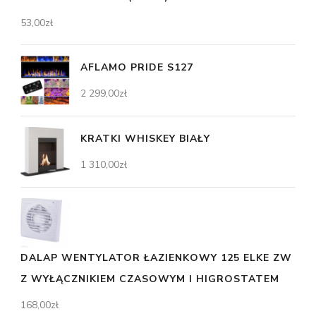
53,00
zł
AFLAMO PRIDE S127
2 299,00
zł
KRATKI WHISKEY BIAŁY
1 310,00
zł
DALAP WENTYLATOR ŁAZIENKOWY 125 ELKE ZW
Z WYŁĄCZNIKIEM CZASOWYM I HIGROSTATEM
168,00
zł