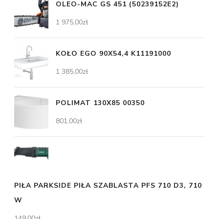
OLEO-MAC GS 451 (50239152E2)
1 975,00
zł
KOŁO EGO 90X54,4 K11191000
1 385,00
zł
POLIMAT 130X85 00350
801,00
zł
PIŁA PARKSIDE PIŁA SZABLASTA PFS 710 D3, 710
W
149,00
zł