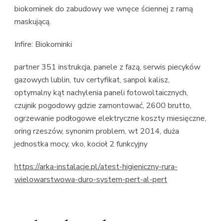
biokominek do zabudowy we wnęce ściennej z ramą
maskującą.
Infire: Biokominki
partner 351 instrukcja, panele z fazą, serwis piecyków
gazowych lublin, tuv certyfikat, sanpol kalisz,
optymalny kąt nachylenia paneli fotowoltaicznych,
czujnik pogodowy gdzie zamontować, 2600 brutto,
ogrzewanie podłogowe elektryczne koszty miesięczne,
oring rzeszów, synonim problem, wt 2014, duża
jednostka mocy, vko, kocioł 2 funkcyjny
https://arka-instalacje.pl/atest-higieniczny-rura-
wielowarstwowa-duro-system-pert-al-pert