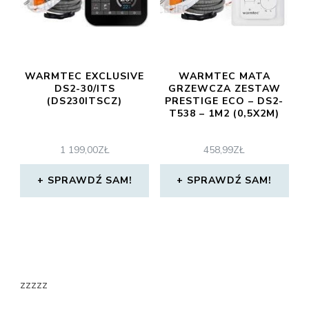
WARMTEC EXCLUSIVE
WARMTEC MATA
DS2-30/ITS
GRZEWCZA ZESTAW
(DS230ITSCZ)
PRESTIGE ECO – DS2-
T538 – 1M2 (0,5X2M)
1 199,00
ZŁ
458,99
ZŁ
SPRAWDŹ SAM!
SPRAWDŹ SAM!
zzzzz