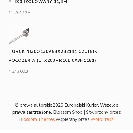
FI 200 IZOLOWANY 11,3M
11 264,12
zł
TURCK NI30Q130VN4X2B2144 CZUJNIK
POŁOŻENIA (LTX200MR10LI0X3H1151)
4 243,00
zł
© prawa autorskie2026
Europejski Kurier
. Wszelkie
prawa zastrzeżone.
Blossom Shop | Stworzony przez
Blossom Themes
.Wspierany przez
WordPress
.