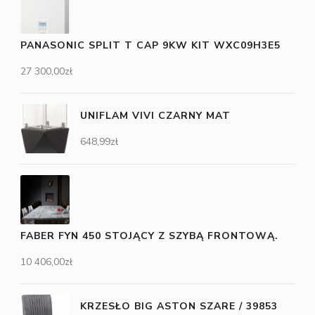
PANASONIC SPLIT T CAP 9KW KIT WXC09H3E5
27 300,00
zł
UNIFLAM VIVI CZARNY MAT
648,99
zł
FABER FYN 450 STOJĄCY Z SZYBĄ FRONTOWĄ.
10 406,00
zł
KRZESŁO BIG ASTON SZARE / 39853