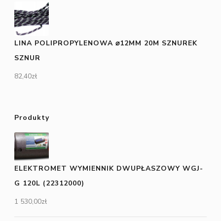
LINA POLIPROPYLENOWA ⌀12MM 20M SZNUREK
SZNUR
82,40
zł
Produkty
ELEKTROMET WYMIENNIK DWUPŁASZOWY WGJ-
G 120L (22312000)
1 530,00
zł