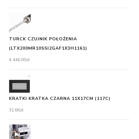
TURCK CZUJNIK POŁOŻENIA
(LTX200MR10SSI2GAF1X3H1161)
4 446,00
zł
KRATKI KRATKA CZARNA 11X17CM (117C)
31,66
zł