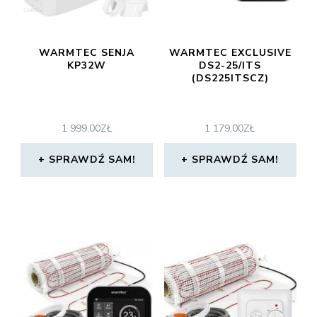
WARMTEC SENJA
WARMTEC EXCLUSIVE
KP32W
DS2-25/ITS
(DS225ITSCZ)
1 999,00
ZŁ
1 179,00
ZŁ
SPRAWDŹ SAM!
SPRAWDŹ SAM!