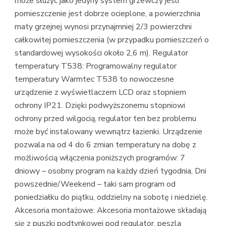
może służyć jako jedyny system grzewczy jeśli
pomieszczenie jest dobrze ocieplone, a powierzchnia
maty grzejnej wynosi przynajmniej 2/3 powierzchni
całkowitej pomieszczenia (w przypadku pomieszczeń o
standardowej wysokości około 2,6 m). Regulator
temperatury T538: Programowalny regulator
temperatury Warmtec T538 to nowoczesne
urządzenie z wyświetlaczem LCD oraz stopniem
ochrony IP21. Dzięki podwyższonemu stopniowi
ochrony przed wilgocią, regulator ten bez problemu
może być instalowany wewnątrz łazienki. Urządzenie
pozwala na od 4 do 6 zmian temperatury na dobę z
możliwością włączenia poniższych programów: 7
dniowy – osobny program na każdy dzień tygodnia, Dni
powszednie/Weekend – taki sam program od
poniedziałku do piątku, oddzielny na sobotę i niedzielę.
Akcesoria montażowe: Akcesoria montażowe składają
się z puszki podtynkowej pod regulator, peszla