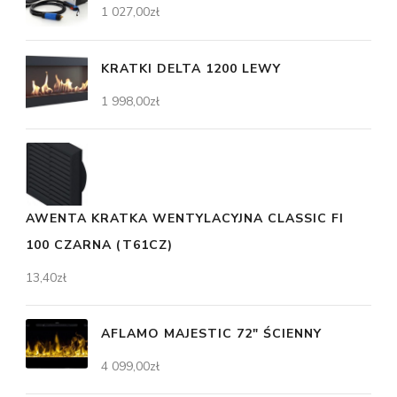
1 027,00
zł
KRATKI DELTA 1200 LEWY
1 998,00
zł
AWENTA KRATKA WENTYLACYJNA CLASSIC FI
100 CZARNA (T61CZ)
13,40
zł
AFLAMO MAJESTIC 72" ŚCIENNY
4 099,00
zł