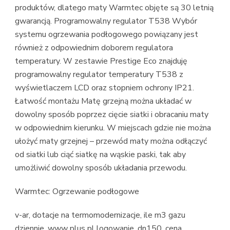
produktów, dlatego maty Warmtec objęte są 30 letnią
gwarancją. Programowalny regulator T538 Wybór
systemu ogrzewania podłogowego powiązany jest
również z odpowiednim doborem regulatora
temperatury. W zestawie Prestige Eco znajduję
programowalny regulator temperatury T538 z
wyświetlaczem LCD oraz stopniem ochrony IP21.
Łatwość montażu Matę grzejną można układać w
dowolny sposób poprzez cięcie siatki i obracaniu maty
w odpowiednim kierunku. W miejscach gdzie nie można
ułożyć maty grzejnej – przewód maty można odłączyć
od siatki lub ciąć siatkę na wąskie paski, tak aby
umożliwić dowolny sposób układania przewodu.
Warmtec: Ogrzewanie podłogowe
v-ar, dotacje na termomodernizacje, ile m3 gazu
dziennie, www plus pl logowanie, dn150, cena