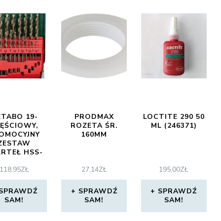
TABO 19-
PRODMAX
LOCTITE 290 50
ĘŚCIOWY,
ROZETA ŚR.
ML (246371)
OMOCYJNY
160MM
ZESTAW
RTEŁ HSS-
 627157000
118,95
ZŁ
27,14
ZŁ
195,00
ZŁ
SPRAWDŹ
SPRAWDŹ
SPRAWDŹ
SAM!
SAM!
SAM!