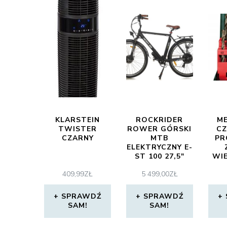
KLARSTEIN
ROCKRIDER
ME
TWISTER
ROWER GÓRSKI
CZ
CZARNY
MTB
PR
ELEKTRYCZNY E-
ST 100 27,5″
WIE
NIEBIESKI
CO
409,99
ZŁ
5 499,00
ZŁ
SPRAWDŹ
SPRAWDŹ
SAM!
SAM!