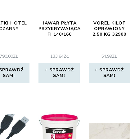
TKI HOTEL
JAWAR PŁYTA
VOREL KILOF
CZARNY
PRZYKRYWAJĄCA
OPRAWIONY
FI 140/160
2,50 KG 32900
790,00
ZŁ
133,64
ZŁ
54,99
ZŁ
SPRAWDŹ
SPRAWDŹ
SPRAWDŹ
SAM!
SAM!
SAM!