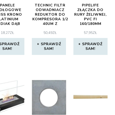
PANELE
TECHNIC FILTR
PIPELIFE
DŁOGOWE
ODWADNIACZ
ZŁĄCZKA DO
ISS KRONO
REDUKTOR DO
RURY ŻELIWNEJ,
LATINIUM
KOMPRESORA 1/2
PVC FI
DIAK DĄB
40UM Z
160/180MM
RUS D4570
SZYBKOZŁĄCZAMI
(3496100304)
18,27
ZŁ
50,49
ZŁ
57,95
ZŁ
(AFR80440WS)
SPRAWDŹ
SPRAWDŹ
SPRAWDŹ
SAM!
SAM!
SAM!