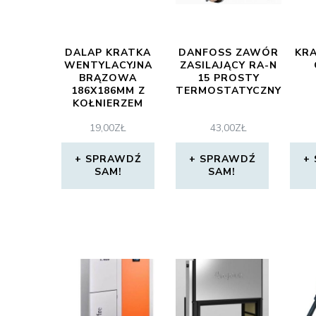
DALAP KRATKA
DANFOSS ZAWÓR
KRA
WENTYLACYJNA
ZASILAJĄCY RA-N
BRĄZOWA
15 PROSTY
186X186MM Z
TERMOSTATYCZNY
KOŁNIERZEM
125MM (8680)
19,00
ZŁ
43,00
ZŁ
SPRAWDŹ
SPRAWDŹ
SAM!
SAM!