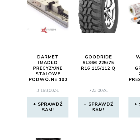
DARMET
GOODRIDE
W
IMADŁO
SL366 225/75
PRECYZYJNE
R16 115/112 Q
G
STALOWE
PODWÓJNE 100
PRE
MM FPZD
DS2
3 198,00
ZŁ
723,00
ZŁ
100/2×90
FPZD1002X90
SPRAWDŹ
SPRAWDŹ
SAM!
SAM!