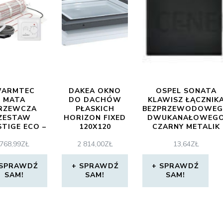
ARMTEC
DAKEA OKNO
OSPEL SONATA
MATA
DO DACHÓW
KLAWISZ ŁĄCZNIK
RZEWCZA
PŁASKICH
BEZPRZEWODOWE
ZESTAW
HORIZON FIXED
DWUKANAŁOWEG
STIGE ECO –
120X120
CZARNY METALIK
-T538 – 4M2
NIEOTWIERANE
768,99
ZŁ
2 814,00
ZŁ
13,64
ZŁ
(0,5X8M)
SPRAWDŹ
SPRAWDŹ
SPRAWDŹ
SAM!
SAM!
SAM!