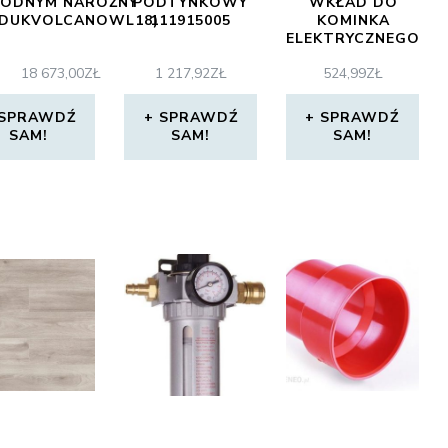
ODNYM NAROŻNY
PODTYNKOWY
WKŁAD DO
JDUKVOLCANOWL18)
111915005
KOMINKA
ELEKTRYCZNEGO
LED CZARNY
18 673,00
ZŁ
1 217,92
ZŁ
524,99
ZŁ
SPRAWDŹ
SPRAWDŹ
SPRAWDŹ
SAM!
SAM!
SAM!