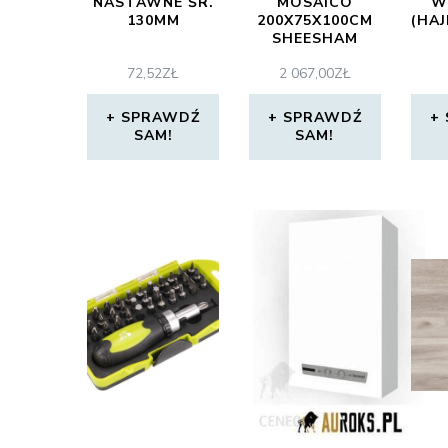
NASTAWNE ŚR.
MOSAICO
W
130MM
200X75X100CM
(HA
SHEESHAM
38413
72,52
ZŁ
2 067,00
ZŁ
SPRAWDŹ
SPRAWDŹ
SAM!
SAM!