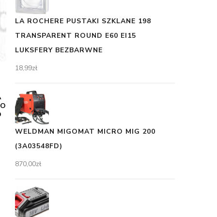
LA ROCHERE PUSTAKI SZKLANE 198
TRANSPARENT ROUND E60 EI15
LUKSFERY BEZBARWNE
18,99
zł
A
GO
O
WELDMAN MIGOMAT MICRO MIG 200
(3A03548FD)
870,00
zł