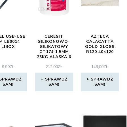
EL USB-USB
CERESIT
AZTECA
M LB0014
SILIKONOWO-
CALACATTA
LIBOX
SILIKATOWY
GOLD GLOSS
CT174 1,5MM
R120 40×120
25KG ALASKA 6
9,90
ZŁ
212,00
ZŁ
143,00
ZŁ
SPRAWDŹ
SPRAWDŹ
SPRAWDŹ
SAM!
SAM!
SAM!