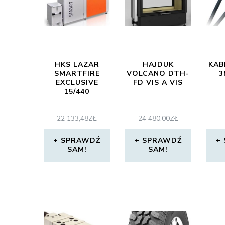
HKS LAZAR
HAJDUK
KAB
SMARTFIRE
VOLCANO DTH-
3
EXCLUSIVE
FD VIS A VIS
15/440
22 133,48
ZŁ
24 480,00
ZŁ
SPRAWDŹ
SPRAWDŹ
SAM!
SAM!