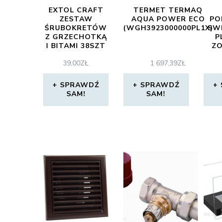
EXTOL CRAFT
TERMET TERMAQ
ZESTAW
AQUA POWER ECO
PO
ŚRUBOKRETÓW
(WGH3923000000PL1X)
SW
Z GRZECHOTKĄ
P
I BITAMI 38SZT
ZO
53092
TAU
39,00
ZŁ
1 697,39
ZŁ
SPRAWDŹ
SPRAWDŹ
SAM!
SAM!