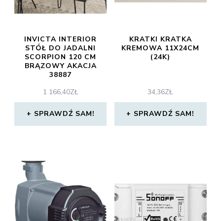
INVICTA INTERIOR
KRATKI KRATKA
STÓŁ DO JADALNI
KREMOWA 11X24CM
SCORPION 120 CM
(24K)
BRĄZOWY AKACJA
38887
1 166,40
ZŁ
34,36
ZŁ
SPRAWDŹ SAM!
SPRAWDŹ SAM!