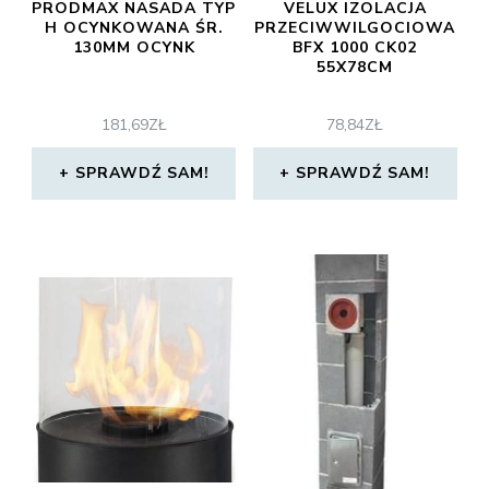
PRODMAX NASADA TYP
VELUX IZOLACJA
H OCYNKOWANA ŚR.
PRZECIWWILGOCIOWA
130MM OCYNK
BFX 1000 CK02
55X78CM
181,69
ZŁ
78,84
ZŁ
SPRAWDŹ SAM!
SPRAWDŹ SAM!