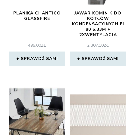
PLANIKA CHANTICO
JAWAR KOMIN K DO
GLASSFIRE
KOTŁÓW
KONDENSACYJNYCH FI
80 5,33M +
2XWENTYLACJA
499,00
ZŁ
2 307,10
ZŁ
SPRAWDŹ SAM!
SPRAWDŹ SAM!