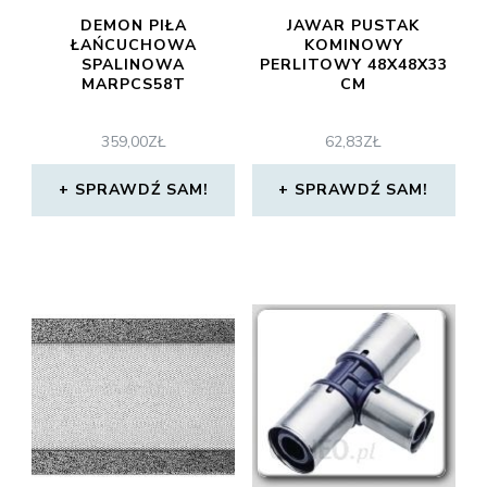
DEMON PIŁA
JAWAR PUSTAK
ŁAŃCUCHOWA
KOMINOWY
SPALINOWA
PERLITOWY 48X48X33
MARPCS58T
CM
359,00
ZŁ
62,83
ZŁ
SPRAWDŹ SAM!
SPRAWDŹ SAM!