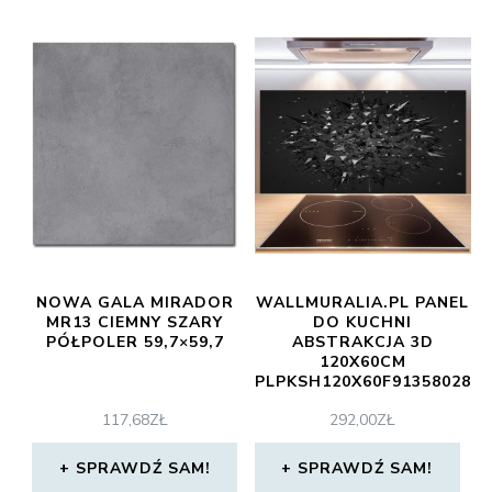
NOWA GALA MIRADOR
WALLMURALIA.PL PANEL
MR13 CIEMNY SZARY
DO KUCHNI
PÓŁPOLER 59,7×59,7
ABSTRAKCJA 3D
120X60CM
PLPKSH120X60F91358028
117,68
ZŁ
292,00
ZŁ
SPRAWDŹ SAM!
SPRAWDŹ SAM!