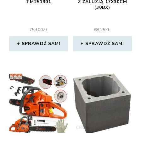
TM251901
Z ŻALUZJĄ 17X30CM
(30BX)
759,00
ZŁ
68,25
ZŁ
SPRAWDŹ SAM!
SPRAWDŹ SAM!