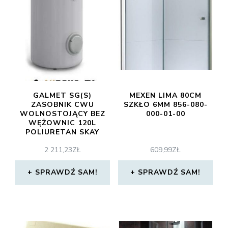
GALMET SG(S)
MEXEN LIMA 80CM
ZASOBNIK CWU
SZKŁO 6MM 856-080-
WOLNOSTOJĄCY BEZ
000-01-00
WĘŻOWNIC 120L
POLIURETAN SKAY
(22128000)
2 211,23
ZŁ
609,99
ZŁ
SPRAWDŹ SAM!
SPRAWDŹ SAM!