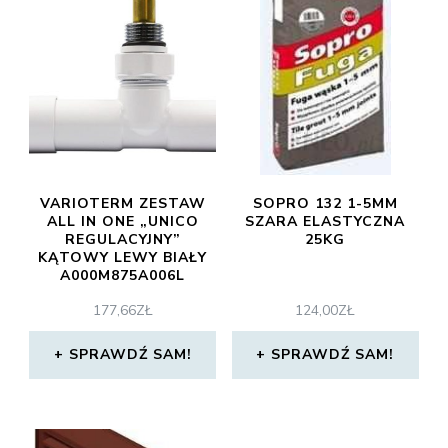
VARIOTERM ZESTAW
SOPRO 132 1-5MM
ALL IN ONE „UNICO
SZARA ELASTYCZNA
REGULACYJNY”
25KG
KĄTOWY LEWY BIAŁY
A000M875A006L
177,66
ZŁ
124,00
ZŁ
SPRAWDŹ SAM!
SPRAWDŹ SAM!