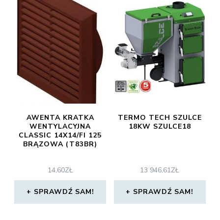
AWENTA KRATKA
TERMO TECH SZULCE
WENTYLACYJNA
18KW SZULCE18
CLASSIC 14X14/FI 125
BRĄZOWA (T83BR)
14,60
ZŁ
13 946,61
ZŁ
SPRAWDŹ SAM!
SPRAWDŹ SAM!