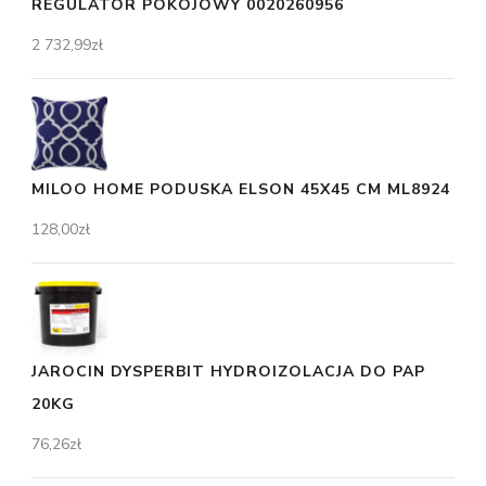
REGULATOR POKOJOWY 0020260956
2 732,99
zł
MILOO HOME PODUSKA ELSON 45X45 CM ML8924
128,00
zł
JAROCIN DYSPERBIT HYDROIZOLACJA DO PAP
20KG
76,26
zł