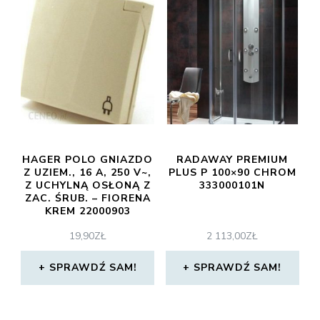
HAGER POLO GNIAZDO
RADAWAY PREMIUM
Z UZIEM., 16 A, 250 V~,
PLUS P 100×90 CHROM
Z UCHYLNĄ OSŁONĄ Z
333000101N
ZAC. ŚRUB. – FIORENA
KREM 22000903
19,90
ZŁ
2 113,00
ZŁ
SPRAWDŹ SAM!
SPRAWDŹ SAM!