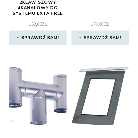
2KLAWISZOWY
4KANAŁOWY DO
SYSTEMU EXTA FREE
CZARNY MAT
152,05
ZŁ
170,00
ZŁ
12DEF2KRL
SPRAWDŹ SAM!
SPRAWDŹ SAM!