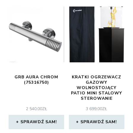
GRB AURA CHROM
KRATKI OGRZEWACZ
(75316750)
GAZOWY
WOLNOSTOJĄCY
PATIO MINI STALOWY
STEROWANIE
MANUALNE
2 540,00
ZŁ
3 699,00
ZŁ
SPRAWDŹ SAM!
SPRAWDŹ SAM!