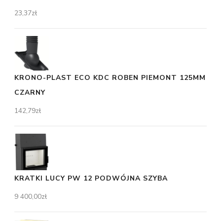
23,37
zł
KRONO-PLAST ECO KDC ROBEN PIEMONT 125MM
CZARNY
142,79
zł
KRATKI LUCY PW 12 PODWÓJNA SZYBA
9 400,00
zł