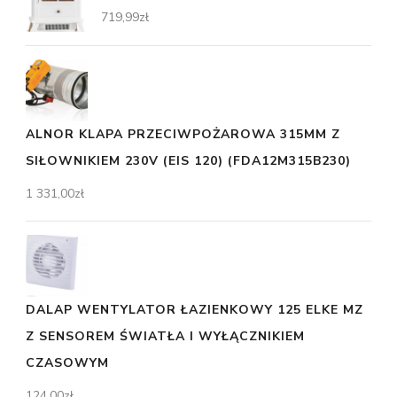
719,99
zł
ALNOR KLAPA PRZECIWPOŻAROWA 315MM Z
SIŁOWNIKIEM 230V (EIS 120) (FDA12M315B230)
1 331,00
zł
DALAP WENTYLATOR ŁAZIENKOWY 125 ELKE MZ
Z SENSOREM ŚWIATŁA I WYŁĄCZNIKIEM
CZASOWYM
124,00
zł