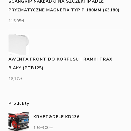
SCANGRIP NAKŁADKI NA SZCZĘKI IMADEŁ
PRYZMATYCZNE MAGNEFIX TYP P 180MM (63180)
115,05
zł
AWENTA FRONT DO KORPUSU I RAMKI TRAX
BIAŁY (PTB125)
16,17
zł
Produkty
KRAFT&DELE KD136
1 599,00
zł