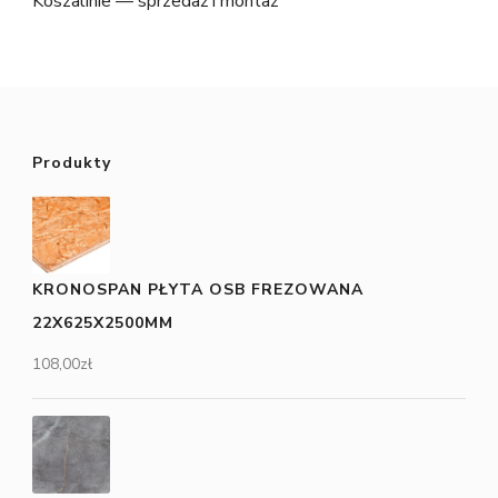
Koszalinie — sprzedaż i montaż
Produkty
KRONOSPAN PŁYTA OSB FREZOWANA
22X625X2500MM
108,00
zł