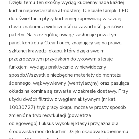
Dzięki temu ten skośny wyciąg kuchenny nada każdej
kuchni niepowtarzalną atmosferę. Die białe lampki LED
do oświetlania płyty kuchennej zapewniają w każdej
chwili znakomitą widoczność na zawartość garnków i
patelni. Na szczególną uwagę zasługuje poza tym
panel kontrolny ClearTouch, znajdujący się na prawej
szklanej krawędzi okapu, który dzięki swoim
przezroczystym przyciskom dotykowym steruje
funkcjami wyciągu praktycznie w niewidoczny
sposób.Wszystkie niezbędne materiały do montażu
ściennego, wąż wywiewny (wentylacyjny) oraz pasująca
okładzina komina są zawarte w zakresie dostawy. Przy
użyciu dwóch filtrów z węglem aktywnym (nr kat.
10030727) tryb pracy okapu można w prosty sposób
zmienić na tryb recyrkulacji (powietrza
obiegowego).Luksus wysokiej klasy i przyjazna dla
środowiska moc do kuchni: Dzięki okapowi kuchennemu