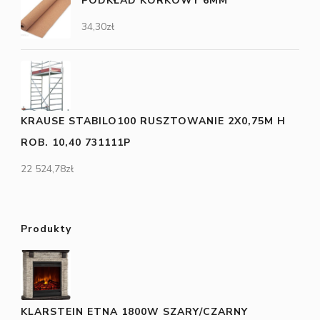
PODKŁAD KORKOWY 6MM
34,30
zł
KRAUSE STABILO100 RUSZTOWANIE 2X0,75M H
ROB. 10,40 731111P
22 524,78
zł
Produkty
KLARSTEIN ETNA 1800W SZARY/CZARNY