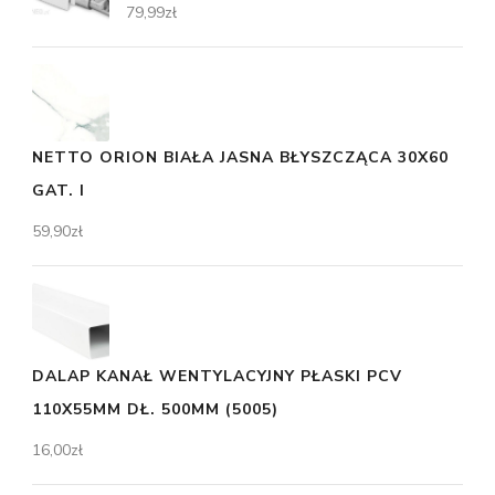
79,99
zł
NETTO ORION BIAŁA JASNA BŁYSZCZĄCA 30X60
GAT. I
59,90
zł
DALAP KANAŁ WENTYLACYJNY PŁASKI PCV
110X55MM DŁ. 500MM (5005)
16,00
zł