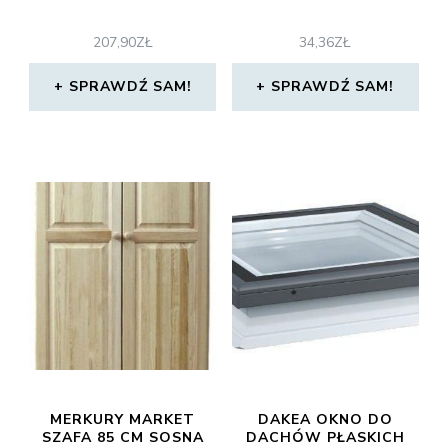
207,90
ZŁ
34,36
ZŁ
SPRAWDŹ SAM!
SPRAWDŹ SAM!
MERKURY MARKET
DAKEA OKNO DO
SZAFA 85 CM SOSNA
DACHÓW PŁASKICH