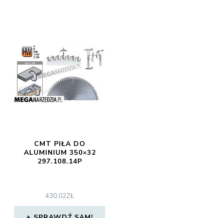
CMT PIŁA DO
ALUMINIUM 350×32
297.108.14P
430,02
ZŁ
SPRAWDŹ SAM!