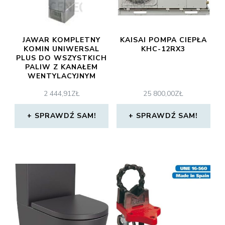
JAWAR KOMPLETNY
KAISAI POMPA CIEPŁA
KOMIN UNIWERSAL
KHC-12RX3
PLUS DO WSZYSTKICH
PALIW Z KANAŁEM
WENTYLACYJNYM
5,33MB FI160
2 444,91
ZŁ
25 800,00
ZŁ
SPRAWDŹ SAM!
SPRAWDŹ SAM!