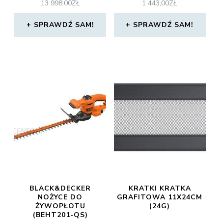
13 998,00
ZŁ
1 443,00
ZŁ
SPRAWDŹ SAM!
SPRAWDŹ SAM!
BLACK&DECKER
KRATKI KRATKA
NOŻYCE DO
GRAFITOWA 11X24CM
ŻYWOPŁOTU
(24G)
(BEHT201-QS)