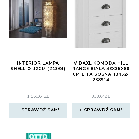
INTERIOR LAMPA
VIDAXL KOMODA HILL
SHELL Ø 42CM (Z1364)
RANGE BIAŁA 46X35X80
CM LITA SOSNA 13452-
288914
1 169,64
ZŁ
333,64
ZŁ
SPRAWDŹ SAM!
SPRAWDŹ SAM!