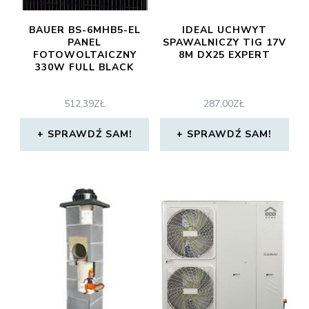
BAUER BS-6MHB5-EL
IDEAL UCHWYT
PANEL
SPAWALNICZY TIG 17V
FOTOWOLTAICZNY
8M DX25 EXPERT
330W FULL BLACK
512,39
ZŁ
287,00
ZŁ
SPRAWDŹ SAM!
SPRAWDŹ SAM!