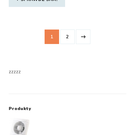
1
2
zzzzz
Produkty