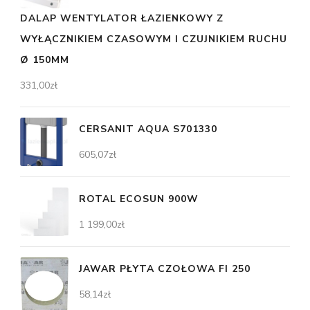
DALAP WENTYLATOR ŁAZIENKOWY Z
WYŁĄCZNIKIEM CZASOWYM I CZUJNIKIEM RUCHU
Ø 150MM
331,00
zł
CERSANIT AQUA S701330
605,07
zł
ROTAL ECOSUN 900W
1 199,00
zł
JAWAR PŁYTA CZOŁOWA FI 250
58,14
zł