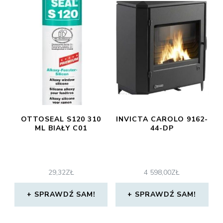
OTTOSEAL S120 310
INVICTA CAROLO 9162-
ML BIAŁY C01
44-DP
29,32
ZŁ
4 598,00
ZŁ
SPRAWDŹ SAM!
SPRAWDŹ SAM!