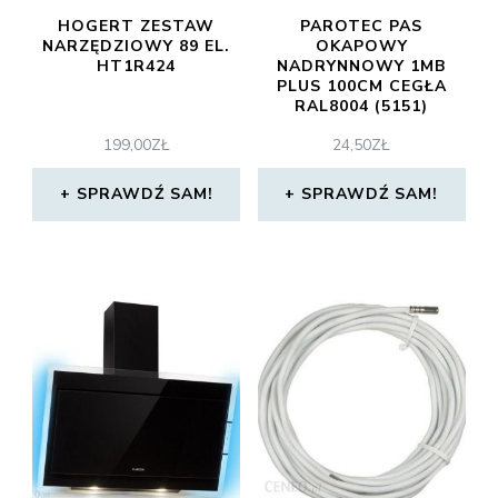
HOGERT ZESTAW
PAROTEC PAS
NARZĘDZIOWY 89 EL.
OKAPOWY
HT1R424
NADRYNNOWY 1MB
PLUS 100CM CEGŁA
RAL8004 (5151)
199,00
ZŁ
24,50
ZŁ
SPRAWDŹ SAM!
SPRAWDŹ SAM!