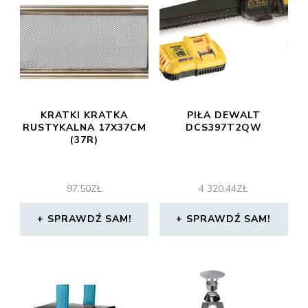
KRATKI KRATKA
PIŁA DEWALT
RUSTYKALNA 17X37CM
DCS397T2QW
(37R)
97,50
ZŁ
4 320,44
ZŁ
SPRAWDŹ SAM!
SPRAWDŹ SAM!