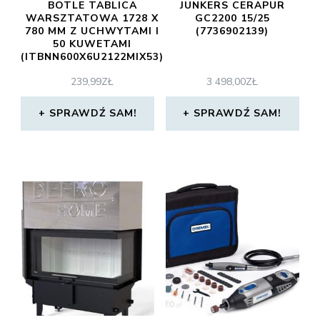
BOTLE TABLICA
JUNKERS CERAPUR
WARSZTATOWA 1728 X
GC2200 15/25
780 MM Z UCHWYTAMI I
(7736902139)
50 KUWETAMI
(ITBNN600X6U2122MIX53)
239,99
ZŁ
3 498,00
ZŁ
SPRAWDŹ SAM!
SPRAWDŹ SAM!