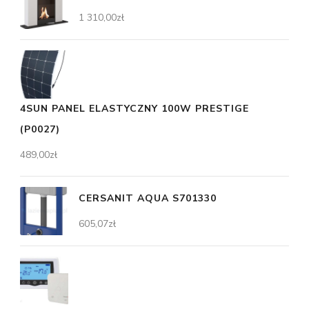
1 310,00
zł
4SUN PANEL ELASTYCZNY 100W PRESTIGE
(P0027)
489,00
zł
CERSANIT AQUA S701330
605,07
zł