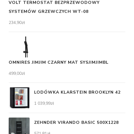
VOLT TERMOSTAT BEZPRZEWODOWY
SYSTEMÓW GRZEWCZYCH WT-08
234,90
zł
OMNIRES JIMJIM CZARNY MAT SYSJIMJIMBL
499,00
zł
LODÓWKA KLARSTEIN BROOKLYN 42
1 039,99
zł
ZEHNDER VIRANDO BASIC 500X1228
571,81
zł