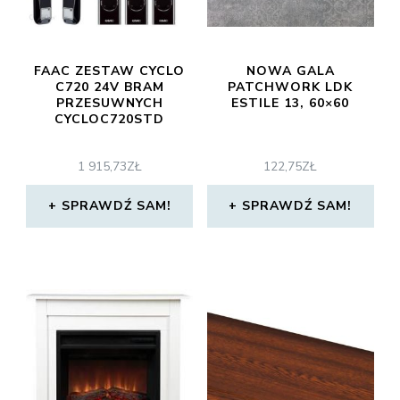
FAAC ZESTAW CYCLO
NOWA GALA
C720 24V BRAM
PATCHWORK LDK
PRZESUWNYCH
ESTILE 13, 60×60
CYCLOC720STD
1 915,73
ZŁ
122,75
ZŁ
SPRAWDŹ SAM!
SPRAWDŹ SAM!