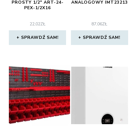
PROSTY 1/2″ ART-24-
ANALOGOWY IMT23213
PEX-1/2X16
22,02
ZŁ
87,06
ZŁ
SPRAWDŹ SAM!
SPRAWDŹ SAM!