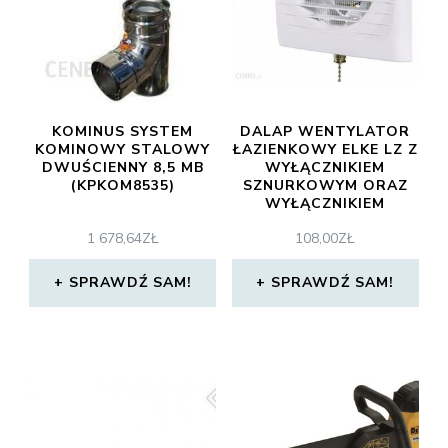
KOMINUS SYSTEM
DALAP WENTYLATOR
KOMINOWY STALOWY
ŁAZIENKOWY ELKE LZ Z
DWUŚCIENNY 8,5 MB
WYŁĄCZNIKIEM
(KPKOM8535)
SZNURKOWYM ORAZ
WYŁĄCZNIKIEM
CZASOWYM
1 678,64
ZŁ
108,00
ZŁ
SPRAWDŹ SAM!
SPRAWDŹ SAM!