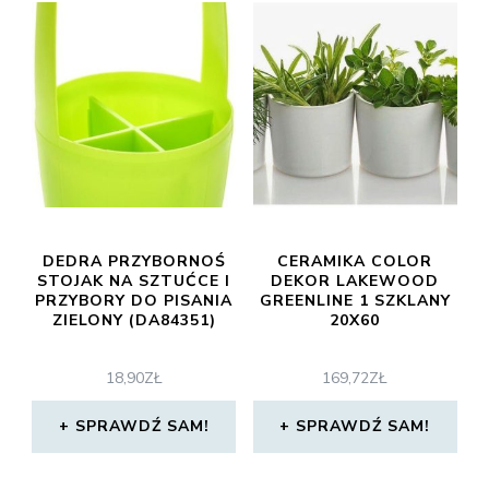
DEDRA PRZYBORNOŚ
CERAMIKA COLOR
STOJAK NA SZTUĆCE I
DEKOR LAKEWOOD
PRZYBORY DO PISANIA
GREENLINE 1 SZKLANY
ZIELONY (DA84351)
20X60
18,90
ZŁ
169,72
ZŁ
SPRAWDŹ SAM!
SPRAWDŹ SAM!