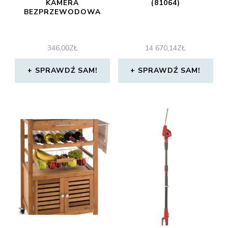
KAMERA
(81064)
BEZPRZEWODOWA
346,00
ZŁ
14 670,14
ZŁ
SPRAWDŹ SAM!
SPRAWDŹ SAM!