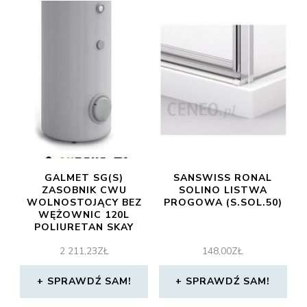
GALMET SG(S)
SANSWISS RONAL
ZASOBNIK CWU
SOLINO LISTWA
WOLNOSTOJĄCY BEZ
PROGOWA (S.SOL.50)
WĘŻOWNIC 120L
POLIURETAN SKAY
(22128000)
2 211,23
ZŁ
148,00
ZŁ
SPRAWDŹ SAM!
SPRAWDŹ SAM!