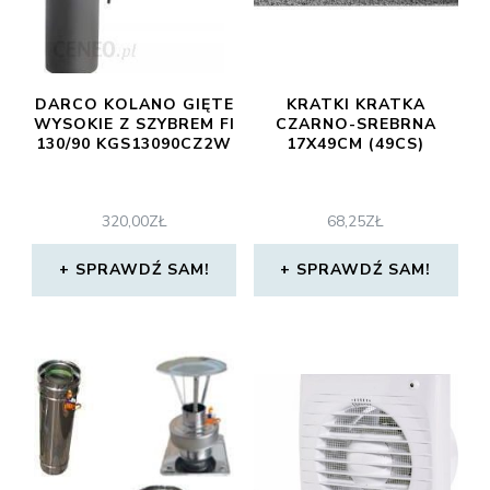
DARCO KOLANO GIĘTE
KRATKI KRATKA
WYSOKIE Z SZYBREM FI
CZARNO-SREBRNA
130/90 KGS13090CZ2W
17X49CM (49CS)
320,00
ZŁ
68,25
ZŁ
SPRAWDŹ SAM!
SPRAWDŹ SAM!