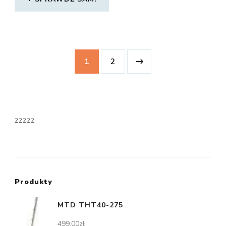
1
2
zzzzz
Produkty
MTD THT40-275
499,00
zł