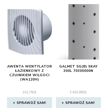
AWENTA WENTYLATOR
GALMET SG(B) SKAY
ŁAZIENKOWY Z
300L 70300000N
CZUJNIKIEM WILGOCI
(WA120H)
102,79
ZŁ
2 652,89
ZŁ
SPRAWDŹ SAM!
SPRAWDŹ SAM!