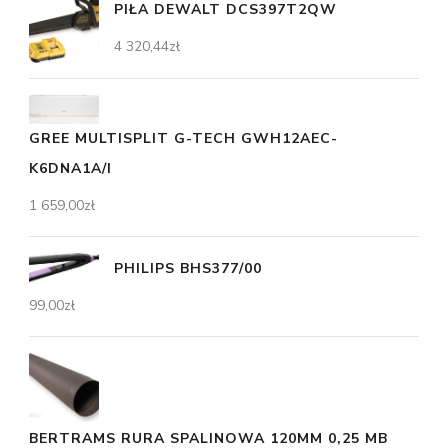
PIŁA DEWALT DCS397T2QW
4 320,44
zł
GREE MULTISPLIT G-TECH GWH12AEC-
K6DNA1A/I
1 659,00
zł
PHILIPS BHS377/00
99,00
zł
BERTRAMS RURA SPALINOWA 120MM 0,25 MB