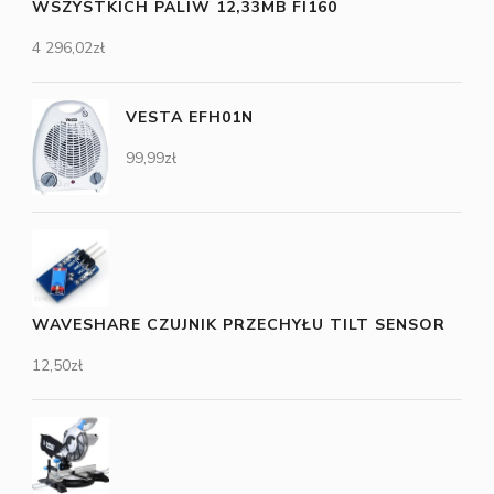
WSZYSTKICH PALIW 12,33MB FI160
4 296,02
zł
VESTA EFH01N
99,99
zł
WAVESHARE CZUJNIK PRZECHYŁU TILT SENSOR
12,50
zł